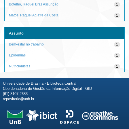
Botelho, Raquel Braz Assunção
1
Matos, Raquel Adjafre da Costa
1
Assunto
Bem-estar no trabalho
1
Epidemias
1
Nutricionistas
1
Universidade de Brasília - Biblioteca Central
Coordenadoria de Gestão da Informação Digital - GID
(61) 3107-2683
repositorio@unb.br