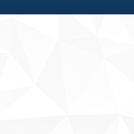
Fale conosco
Sobre