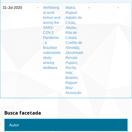
31-Jul-2020
-
Wellbeing
Matos,
-
-
at work
Raquel
before and
Adjafre da
during the
Costa
;
SARS-
Akutsu,
COV-2
Rita de
Pandemic
Cássia
: a
Coelho de
Brazilian
Almeida
;
nationwide
Zandonadi,
study
Renata
among
Puppin
;
dietitians
Rocha,
Ada
;
Botelho,
Raquel
Braz
Assunção
Busca facetada
Autor