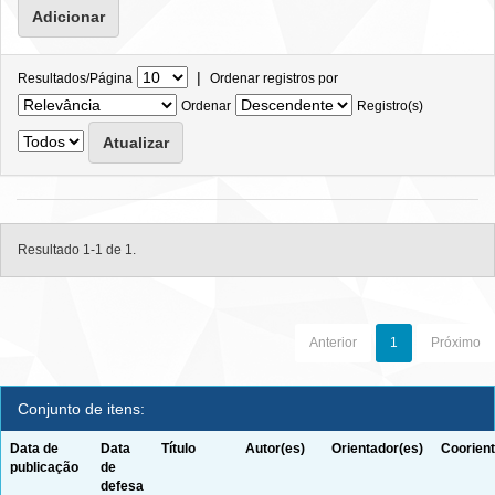
|
Resultados/Página
Ordenar registros por
Ordenar
Registro(s)
Resultado 1-1 de 1.
Anterior
1
Próximo
Conjunto de itens:
Data de
Data
Título
Autor(es)
Orientador(es)
Coorient
publicação
de
defesa