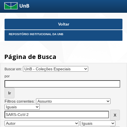
Skip
Voltar
navigation
REPOSITÓRIO INSTITUCIONAL DA UNB
Página de Busca
Buscar em:
por
Filtros correntes: