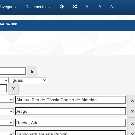
Navegar
Documentos
A-
A
A+
NAL DA UNB