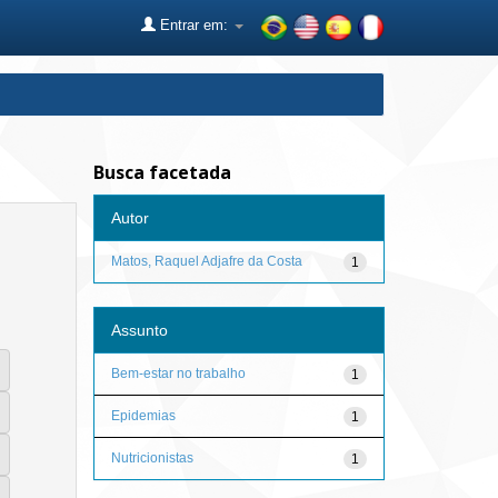
Entrar em:
Busca facetada
Autor
Matos, Raquel Adjafre da Costa
1
Assunto
Bem-estar no trabalho
1
Epidemias
1
Nutricionistas
1