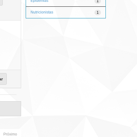
Epidemias
1
Nutricionistas
1
Próximo