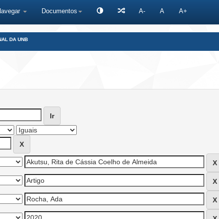
Navegar
Documentos
A-
A
A+
NAL DA UNB