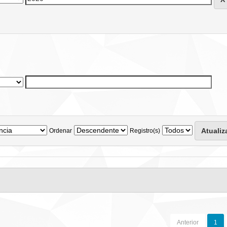
Ordenar
Registro(s)
Anterior
1