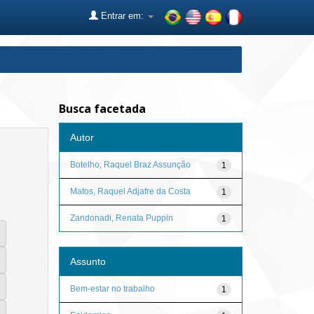
Entrar em:
Busca facetada
Autor
Botelho, Raquel Braz Assunção
1
Matos, Raquel Adjafre da Costa
1
Zandonadi, Renata Puppin
1
Assunto
Bem-estar no trabalho
1