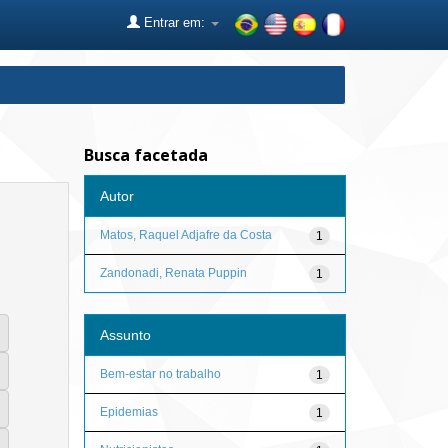
Entrar em:
Busca facetada
Autor
Matos, Raquel Adjafre da Costa
1
Zandonadi, Renata Puppin
1
Assunto
Bem-estar no trabalho
1
Epidemias
1