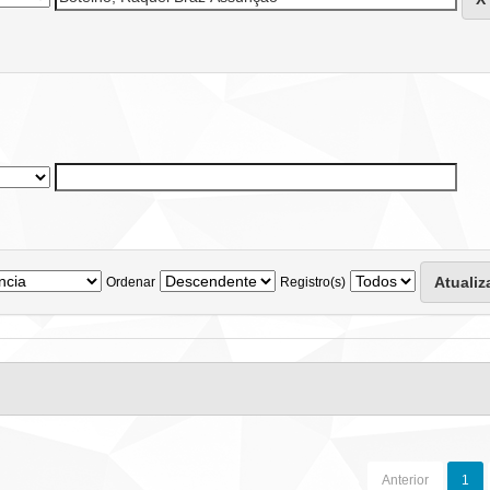
Ordenar
Registro(s)
Anterior
1