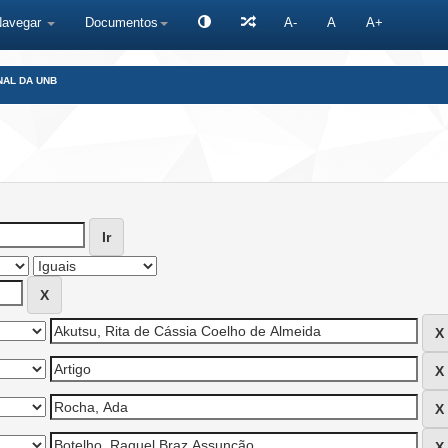
Navegar
Documentos
A-
A
A+
NAL DA UNB