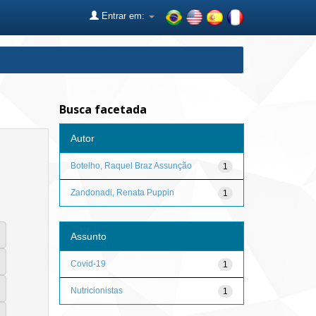
Entrar em:
Busca facetada
Autor
Botelho, Raquel Braz Assunção
1
Zandonadi, Renata Puppin
1
Assunto
Covid-19
1
Nutricionistas
1