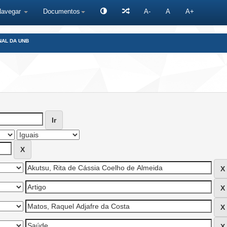
Navegar
Documentos
A-
A
A+
NAL DA UNB