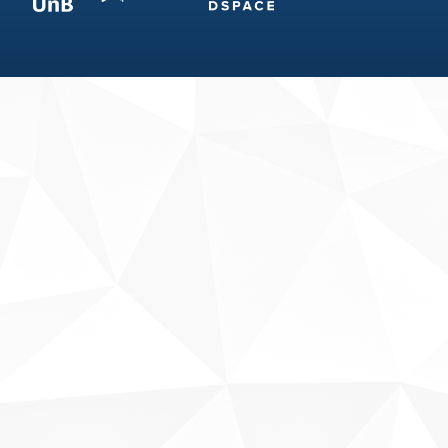
Fale conosco
Sobre