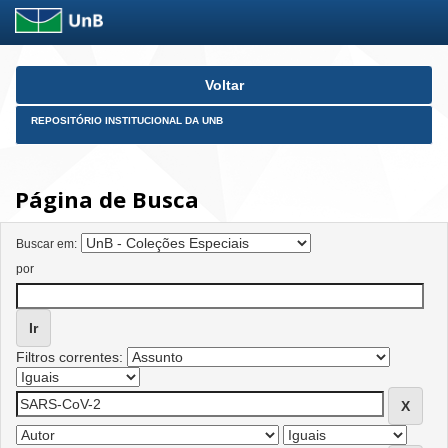
Skip
Voltar
navigation
REPOSITÓRIO INSTITUCIONAL DA UNB
Página de Busca
Buscar em:
por
Filtros correntes: