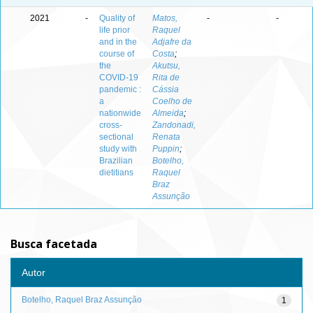
2021
-
Quality of
Matos,
-
-
life prior
Raquel
and in the
Adjafre da
course of
Costa
;
the
Akutsu,
COVID-19
Rita de
pandemic :
Cássia
a
Coelho de
nationwide
Almeida
;
cross-
Zandonadi,
sectional
Renata
study with
Puppin
;
Brazilian
Botelho,
dietitians
Raquel
Braz
Assunção
Busca facetada
Autor
Botelho, Raquel Braz Assunção
1