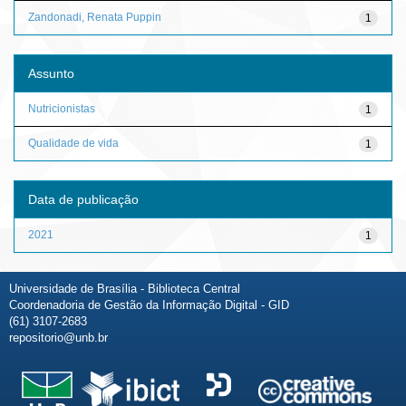
Zandonadi, Renata Puppin
1
Assunto
Nutricionistas
1
Qualidade de vida
1
Data de publicação
2021
1
Universidade de Brasília - Biblioteca Central
Coordenadoria de Gestão da Informação Digital - GID
(61) 3107-2683
repositorio@unb.br