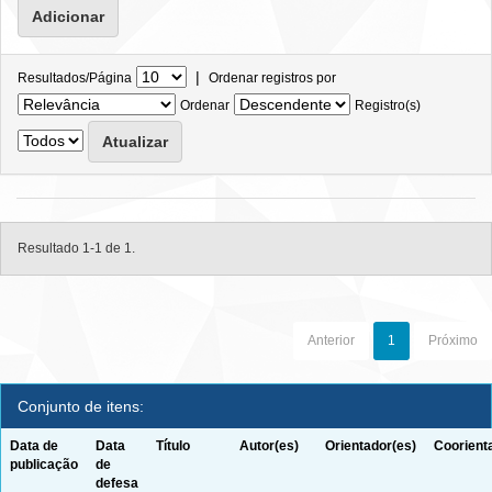
|
Resultados/Página
Ordenar registros por
Ordenar
Registro(s)
Resultado 1-1 de 1.
Anterior
1
Próximo
Conjunto de itens:
Data de
Data
Título
Autor(es)
Orientador(es)
Coorient
publicação
de
defesa