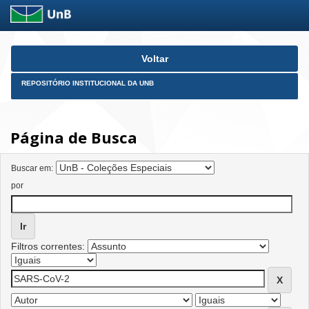
Skip
Voltar
navigation
REPOSITÓRIO INSTITUCIONAL DA UNB
Página de Busca
Buscar em:
por
Filtros correntes: