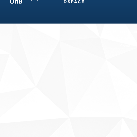
Fale conosco
Sobre