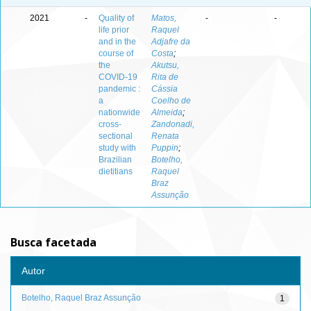
2021
-
Quality of
Matos,
-
-
life prior
Raquel
and in the
Adjafre da
course of
Costa
;
the
Akutsu,
COVID-19
Rita de
pandemic :
Cássia
a
Coelho de
nationwide
Almeida
;
cross-
Zandonadi,
sectional
Renata
study with
Puppin
;
Brazilian
Botelho,
dietitians
Raquel
Braz
Assunção
Busca facetada
Autor
Botelho, Raquel Braz Assunção
1