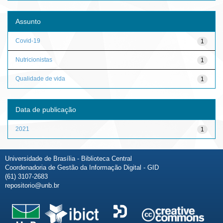
Assunto
Covid-19
1
Nutricionistas
1
Qualidade de vida
1
Data de publicação
2021
1
Universidade de Brasília - Biblioteca Central
Coordenadoria de Gestão da Informação Digital - GID
(61) 3107-2683
repositorio@unb.br