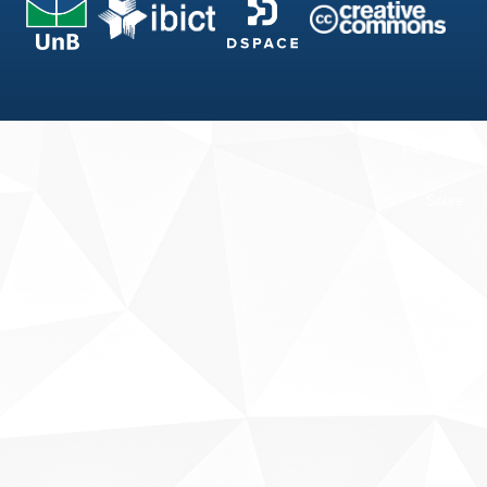
Fale conosco
Sobre