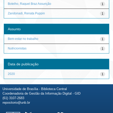
Botelho, Raquel Braz Assunção
1
Zandonadi, Renata Puppin
1
Assunto
Bem-estar no trabalho
1
Nutricionistas
1
Data de publicação
2020
1
Universidade de Brasília - Biblioteca Central
Coordenadoria de Gestão da Informação Digital - GID
(61) 3107-2683
repositorio@unb.br