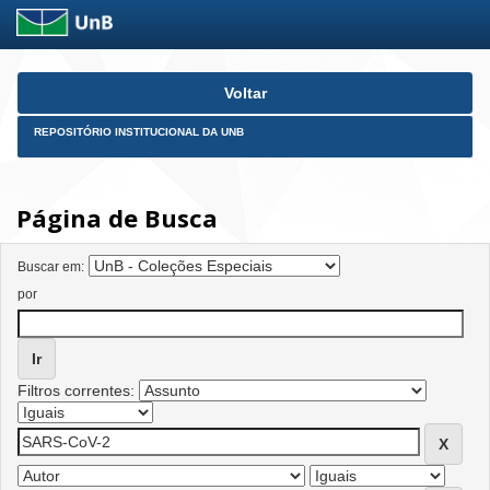
Skip
Voltar
navigation
REPOSITÓRIO INSTITUCIONAL DA UNB
Página de Busca
Buscar em:
por
Filtros correntes: