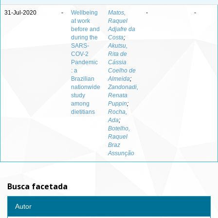
31-Jul-2020
-
Wellbeing
Matos,
-
-
at work
Raquel
before and
Adjafre da
during the
Costa
;
SARS-
Akutsu,
COV-2
Rita de
Pandemic
Cássia
: a
Coelho de
Brazilian
Almeida
;
nationwide
Zandonadi,
study
Renata
among
Puppin
;
dietitians
Rocha,
Ada
;
Botelho,
Raquel
Braz
Assunção
Busca facetada
Autor