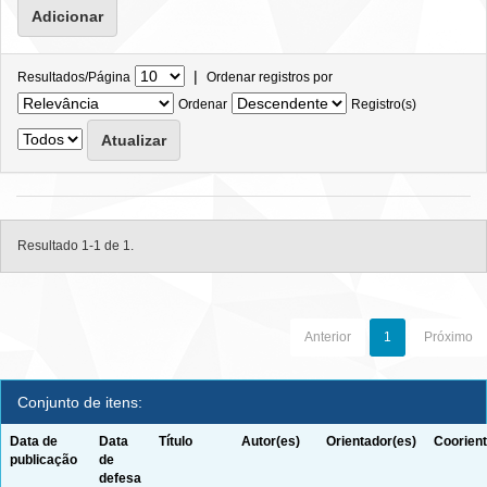
|
Resultados/Página
Ordenar registros por
Ordenar
Registro(s)
Resultado 1-1 de 1.
Anterior
1
Próximo
Conjunto de itens:
Data de
Data
Título
Autor(es)
Orientador(es)
Coorient
publicação
de
defesa