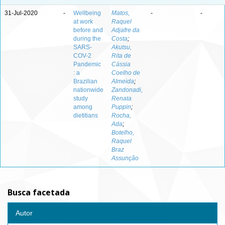
31-Jul-2020
-
Wellbeing
Matos,
-
-
at work
Raquel
before and
Adjafre da
during the
Costa
;
SARS-
Akutsu,
COV-2
Rita de
Pandemic
Cássia
: a
Coelho de
Brazilian
Almeida
;
nationwide
Zandonadi,
study
Renata
among
Puppin
;
dietitians
Rocha,
Ada
;
Botelho,
Raquel
Braz
Assunção
Busca facetada
Autor