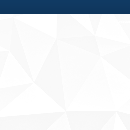
Fale conosco
Sobre