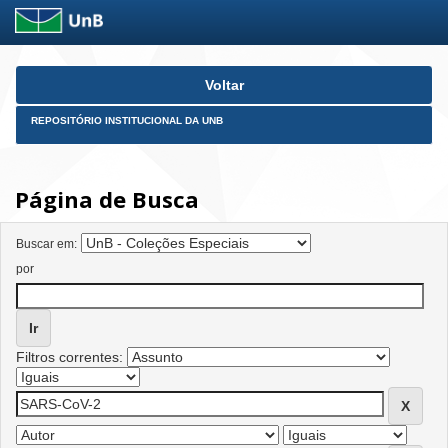
Skip
Voltar
navigation
REPOSITÓRIO INSTITUCIONAL DA UNB
Página de Busca
Buscar em:
por
Filtros correntes: