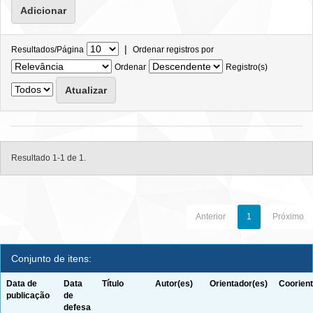
|
Resultados/Página
Ordenar registros por
Ordenar
Registro(s)
Resultado 1-1 de 1.
Anterior
1
Próximo
Conjunto de itens:
Data de
Data
Título
Autor(es)
Orientador(es)
Coorient
publicação
de
defesa