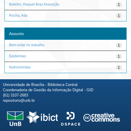
Botelho, Raquel Braz Assunção
1
Rocha, Ada
1
Assunto
Bem-estar no trabalho
1
Epidemias
1
Nutricionistas
1
Universidade de Brasília - Biblioteca Central
Coordenadoria de Gestão da Informação Digital - GID
(61) 3107-2683
repositorio@unb.br