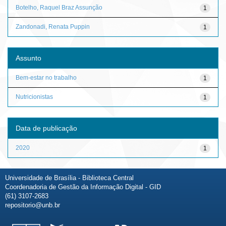
Botelho, Raquel Braz Assunção
1
Zandonadi, Renata Puppin
1
Assunto
Bem-estar no trabalho
1
Nutricionistas
1
Data de publicação
2020
1
Universidade de Brasília - Biblioteca Central
Coordenadoria de Gestão da Informação Digital - GID
(61) 3107-2683
repositorio@unb.br