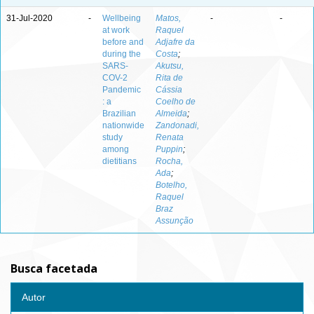
31-Jul-2020
-
Wellbeing
Matos,
-
-
at work
Raquel
before and
Adjafre da
during the
Costa
;
SARS-
Akutsu,
COV-2
Rita de
Pandemic
Cássia
: a
Coelho de
Brazilian
Almeida
;
nationwide
Zandonadi,
study
Renata
among
Puppin
;
dietitians
Rocha,
Ada
;
Botelho,
Raquel
Braz
Assunção
Busca facetada
Autor