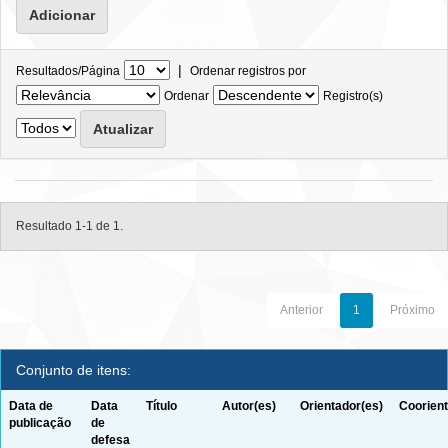
|
Resultados/Página
Ordenar registros por
Ordenar
Registro(s)
Resultado 1-1 de 1.
Anterior
1
Próximo
Conjunto de itens:
Data de
Data
Título
Autor(es)
Orientador(es)
Coorient
publicação
de
defesa