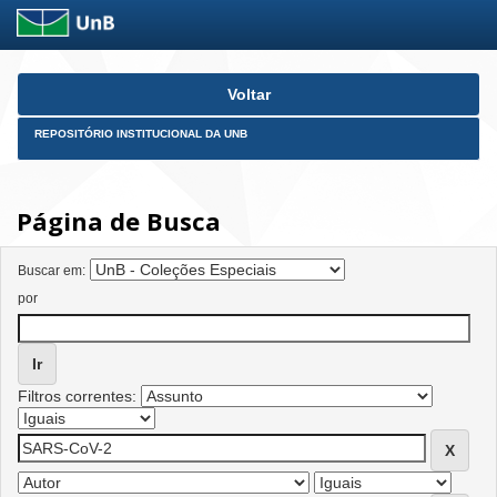
Skip
Voltar
navigation
REPOSITÓRIO INSTITUCIONAL DA UNB
Página de Busca
Buscar em:
por
Filtros correntes: