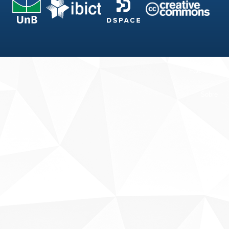
Fale conosco
Sobre