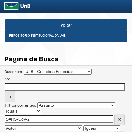
Skip
Voltar
navigation
REPOSITÓRIO INSTITUCIONAL DA UNB
Página de Busca
Buscar em:
por
Filtros correntes: