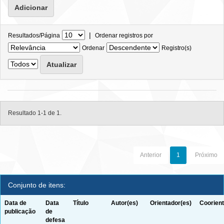
|
Resultados/Página
Ordenar registros por
Ordenar
Registro(s)
Resultado 1-1 de 1.
Anterior
1
Próximo
Conjunto de itens:
Data de
Data
Título
Autor(es)
Orientador(es)
Coorient
publicação
de
defesa