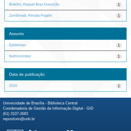
Botelho, Raquel Braz Assunção
1
Zandonadi, Renata Puppin
1
Assunto
Epidemias
1
Nutricionistas
1
Data de publicação
2020
1
Universidade de Brasília - Biblioteca Central
Coordenadoria de Gestão da Informação Digital - GID
(61) 3107-2683
repositorio@unb.br