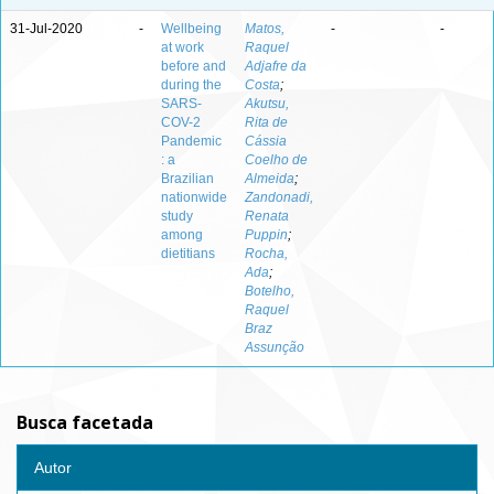
31-Jul-2020
-
Wellbeing
Matos,
-
-
at work
Raquel
before and
Adjafre da
during the
Costa
;
SARS-
Akutsu,
COV-2
Rita de
Pandemic
Cássia
: a
Coelho de
Brazilian
Almeida
;
nationwide
Zandonadi,
study
Renata
among
Puppin
;
dietitians
Rocha,
Ada
;
Botelho,
Raquel
Braz
Assunção
Busca facetada
Autor