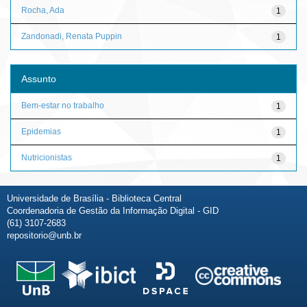
Rocha, Ada
1
Zandonadi, Renata Puppin
1
Assunto
Bem-estar no trabalho
1
Epidemias
1
Nutricionistas
1
Universidade de Brasília - Biblioteca Central
Coordenadoria de Gestão da Informação Digital - GID
(61) 3107-2683
repositorio@unb.br