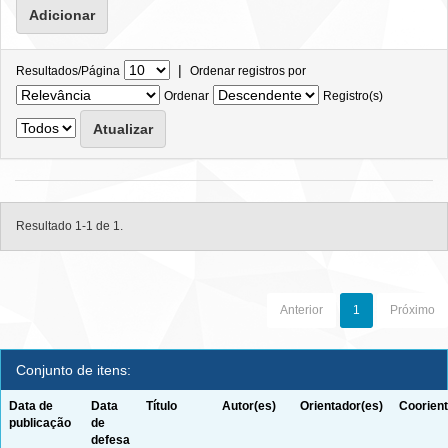
|
Resultados/Página
Ordenar registros por
Ordenar
Registro(s)
Resultado 1-1 de 1.
Anterior
1
Próximo
Conjunto de itens:
Data de
Data
Título
Autor(es)
Orientador(es)
Coorient
publicação
de
defesa