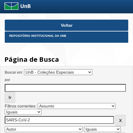
Skip
Voltar
navigation
REPOSITÓRIO INSTITUCIONAL DA UNB
Página de Busca
Buscar em:
por
Filtros correntes: