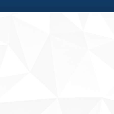
Fale conosco
Sobre