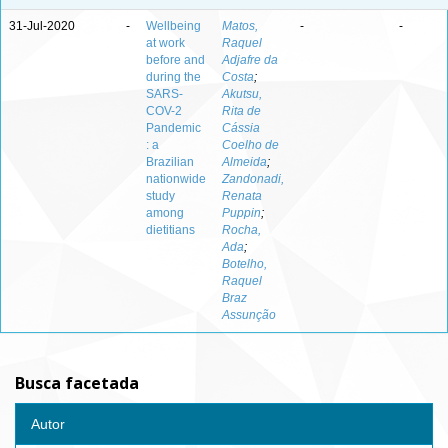
31-Jul-2020
-
Wellbeing
Matos,
-
-
at work
Raquel
before and
Adjafre da
during the
Costa
;
SARS-
Akutsu,
COV-2
Rita de
Pandemic
Cássia
: a
Coelho de
Brazilian
Almeida
;
nationwide
Zandonadi,
study
Renata
among
Puppin
;
dietitians
Rocha,
Ada
;
Botelho,
Raquel
Braz
Assunção
Busca facetada
Autor