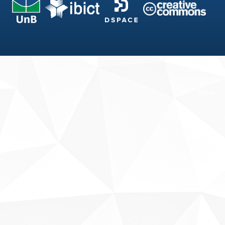
Fale conosco
Sobre