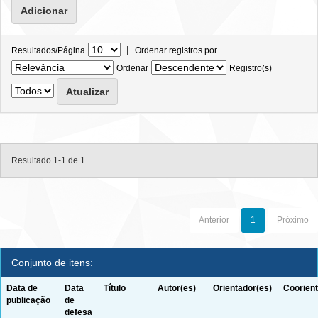
|
Resultados/Página
Ordenar registros por
Ordenar
Registro(s)
Resultado 1-1 de 1.
Anterior
1
Próximo
Conjunto de itens:
Data de
Data
Título
Autor(es)
Orientador(es)
Coorient
publicação
de
defesa