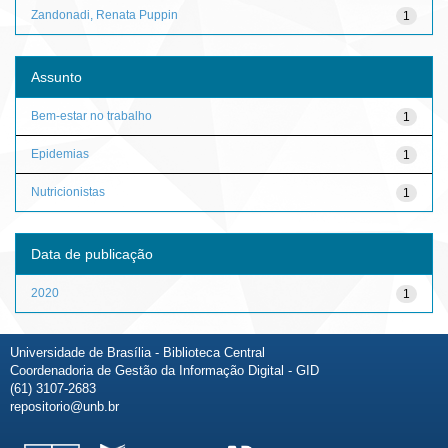
Zandonadi, Renata Puppin
1
Assunto
Bem-estar no trabalho
1
Epidemias
1
Nutricionistas
1
Data de publicação
2020
1
Universidade de Brasília - Biblioteca Central
Coordenadoria de Gestão da Informação Digital - GID
(61) 3107-2683
repositorio@unb.br