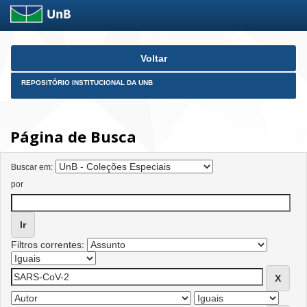
Skip
Voltar
navigation
REPOSITÓRIO INSTITUCIONAL DA UNB
Página de Busca
Buscar em:
por
Filtros correntes: