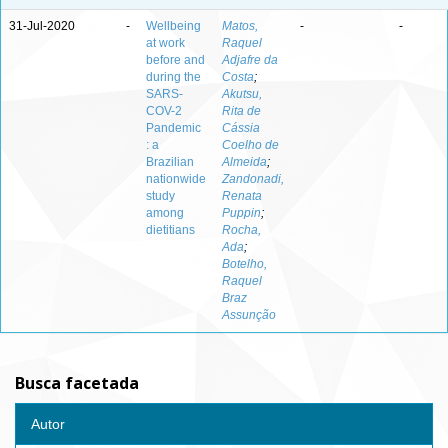
31-Jul-2020
-
Wellbeing
Matos,
-
-
at work
Raquel
before and
Adjafre da
during the
Costa
;
SARS-
Akutsu,
COV-2
Rita de
Pandemic
Cássia
: a
Coelho de
Brazilian
Almeida
;
nationwide
Zandonadi,
study
Renata
among
Puppin
;
dietitians
Rocha,
Ada
;
Botelho,
Raquel
Braz
Assunção
Busca facetada
Autor