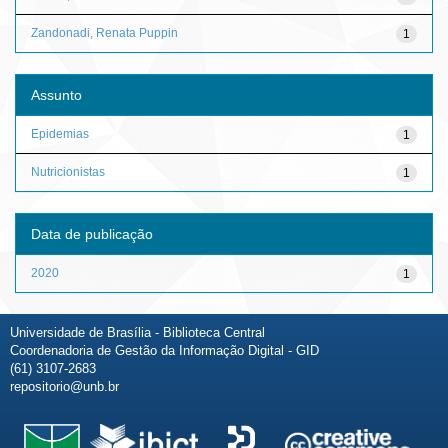
Zandonadi, Renata Puppin
1
Assunto
Epidemias
1
Nutricionistas
1
Data de publicação
2020
1
Universidade de Brasília - Biblioteca Central
Coordenadoria de Gestão da Informação Digital - GID
(61) 3107-2683
repositorio@unb.br