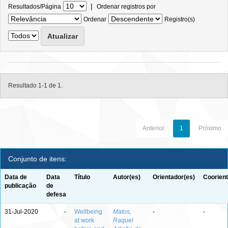
|
Resultados/Página
Ordenar registros por
Ordenar
Registro(s)
Resultado 1-1 de 1.
Anterior
1
Próximo
Conjunto de itens:
Data de
Data
Título
Autor(es)
Orientador(es)
Coorient
publicação
de
defesa
31-Jul-2020
-
Wellbeing
Matos,
-
-
at work
Raquel