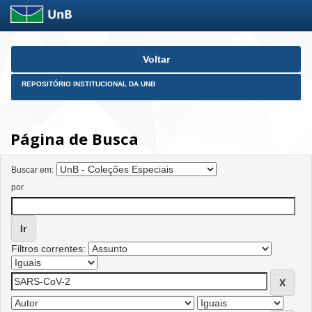
Skip
Voltar
navigation
REPOSITÓRIO INSTITUCIONAL DA UNB
Página de Busca
Buscar em:
por
Filtros correntes: