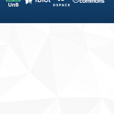
Fale conosco
Sobre