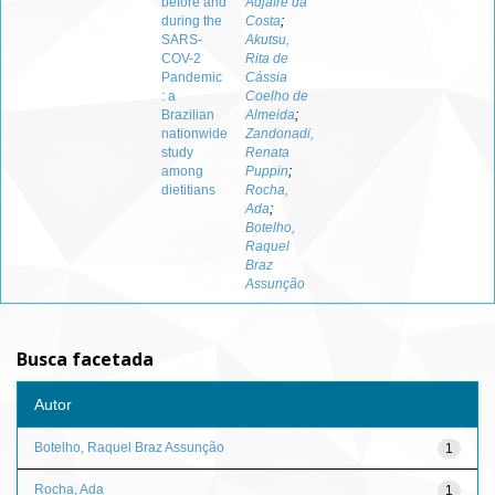
before and
Adjafre da
during the
Costa
;
SARS-
Akutsu,
COV-2
Rita de
Pandemic
Cássia
: a
Coelho de
Brazilian
Almeida
;
nationwide
Zandonadi,
study
Renata
among
Puppin
;
dietitians
Rocha,
Ada
;
Botelho,
Raquel
Braz
Assunção
Busca facetada
Autor
Botelho, Raquel Braz Assunção
1
Rocha, Ada
1