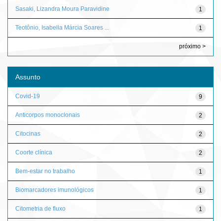
Sasaki, Lizandra Moura Paravidine
1
Teotônio, Isabella Márcia Soares ...
1
próximo >
Assunto
Covid-19
9
Anticorpos monoclonais
2
Citocinas
2
Coorte clínica
2
Bem-estar no trabalho
1
Biomarcadores imunológicos
1
Citometria de fluxo
1