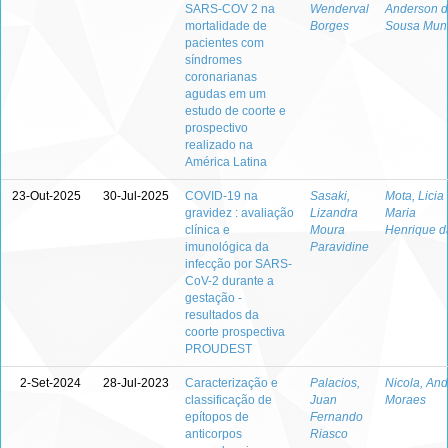
SARS-COV 2 na
Wenderval
Anderson 
mortalidade de
Borges
Sousa Mun
pacientes com
síndromes
coronarianas
agudas em um
estudo de coorte e
prospectivo
realizado na
América Latina
23-Out-2025
30-Jul-2025
COVID-19 na
Sasaki,
Mota, Licia
gravidez : avaliação
Lizandra
Maria
clínica e
Moura
Henrique d
imunológica da
Paravidine
infecção por SARS-
CoV-2 durante a
gestação -
resultados da
coorte prospectiva
PROUDEST
2-Set-2024
28-Jul-2023
Caracterização e
Palacios,
Nicola, And
classificação de
Juan
Moraes
epítopos de
Fernando
anticorpos
Riasco