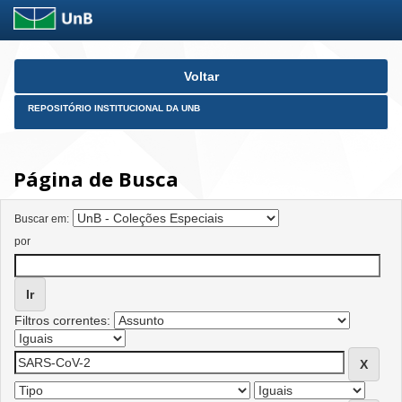
Skip
Voltar
navigation
REPOSITÓRIO INSTITUCIONAL DA UNB
Página de Busca
Buscar em:
por
Filtros correntes: