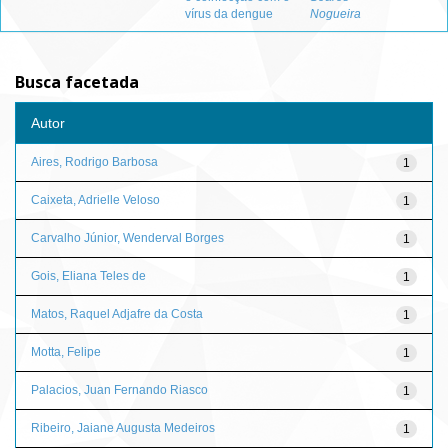
vírus da dengue
Nogueira
Busca facetada
Autor
Aires, Rodrigo Barbosa
1
Caixeta, Adrielle Veloso
1
Carvalho Júnior, Wenderval Borges
1
Gois, Eliana Teles de
1
Matos, Raquel Adjafre da Costa
1
Motta, Felipe
1
Palacios, Juan Fernando Riasco
1
Ribeiro, Jaiane Augusta Medeiros
1