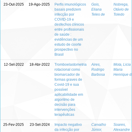
23-Out-2025
19-Ago-2025
Perfis imunológicos
Gois,
Nobrega,
basais predizem
Eliana
Otávio de
infecção por
Teles de
Toledo
COVID-19 e
desfechos clínicos
entre profissionais
de saúde :
evidências de um
estudo de coorte
prospectivo no
Brasil
12-Set-2022
18-Abr-2022
Tromboelastometria
Aires,
Mota, Licia
rotacional como
Rodrigo
Maria
biomarcador de
Barbosa
Henrique d
formas graves de
Covid-19 e sua
possível
aplicabilidade em
algoritmo de
decisão para
intervenções
terapêuticas
25-Fev-2025
23-Set-2024
Impacto negativo
Carvalho
Soares,
da infecção por
Júnior,
Alexandre