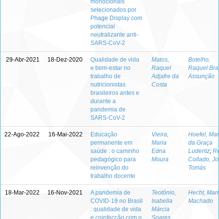
monoclonais
selecionados por
Phage Display com
potencial
neutralizante anti-
SARS-CoV-2
29-Abr-2021
18-Dez-2020
Qualidade de vida
Matos,
Botelho,
e bem-estar no
Raquel
Raquel Bra
trabalho de
Adjafre da
Assunção
nutricionistas
Costa
brasileiros antes e
durante a
pandemia de
SARS-CoV-2
22-Ago-2022
16-Mai-2022
Educação
Vieira,
Hoefel, Mar
permanente em
Maria
da Graça
saúde : o caminho
Edna
Luderitz
;
Re
pedagógico para
Moura
Collado, J
reinvenção do
Tomás
trabalho docente
18-Mar-2022
16-Nov-2021
A pandemia de
Teotônio,
Hecht, Mar
COVID-19 no Brasil
Isabella
Machado
: qualidade de vida
Márcia
e coinfecção com o
Soares