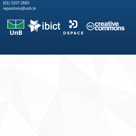
(61) 3107-2683
repositorio@unb.br
Fale conosco
Sobre