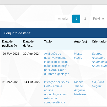
Anterior
1
2
Próximo
Conjunto de itens:
Data de
Data de
Título
Autor(es)
Orientador
publicação
defesa
20-Fev-2025
30-Ago-2024
Avaliação do
Motta,
Soares,
desenvolvimento
Felipe
Alexandre
infantil de filhos de
Anderson 
mães com infecção
Sousa Mun
por SARS-CoV-2
durante a gestação
31-Mar-2023
14-Out-2022
Infecção por SARS-
Ribeiro,
Lia, Érica
CoV-2 entre a
Jaiane
Negrini
equipe
Augusta
odontológica : um
Medeiros
estudo de
soroprevalência