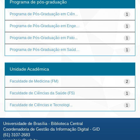
Programa de pós-graduação
Programa de Pós-Graduação em Ciên...
1
Programa de Pós-Graduação em Enge...
1
Programa de Pós-Graduação em Pato...
1
Programa de Pós-Graduação em Saúd...
1
Unidade Acadêmica
Faculdade de Medicina (FM)
2
Faculdade de Ciências da Saúde (FS)
1
Faculdade de Ciências e Tecnologi...
1
Universidade de Brasília - Biblioteca Central
Coordenadoria de Gestão da Informação Digital - GID
(61) 3107-2683