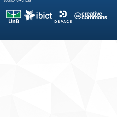
repositorio@unb.br
Fale conosco
Sobre