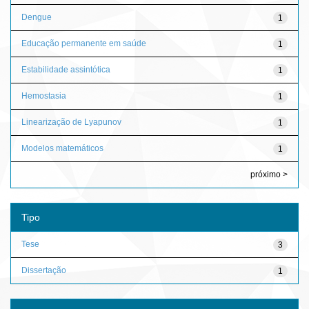
Dengue
1
Educação permanente em saúde
1
Estabilidade assintótica
1
Hemostasia
1
Linearização de Lyapunov
1
Modelos matemáticos
1
próximo >
Tipo
Tese
3
Dissertação
1