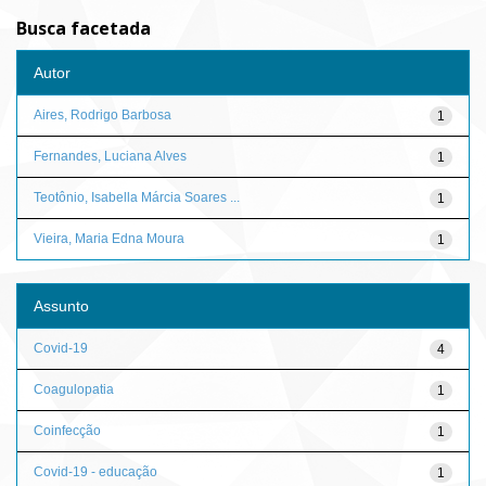
Busca facetada
Autor
Aires, Rodrigo Barbosa
1
Fernandes, Luciana Alves
1
Teotônio, Isabella Márcia Soares ...
1
Vieira, Maria Edna Moura
1
Assunto
Covid-19
4
Coagulopatia
1
Coinfecção
1
Covid-19 - educação
1