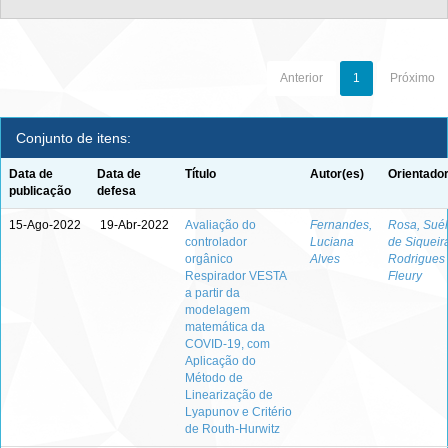
Anterior
1
Próximo
Conjunto de itens:
Data de
Data de
Título
Autor(es)
Orientador
publicação
defesa
15-Ago-2022
19-Abr-2022
Avaliação do
Fernandes,
Rosa, Suél
controlador
Luciana
de Siqueir
orgânico
Alves
Rodrigues
Respirador VESTA
Fleury
a partir da
modelagem
matemática da
COVID-19, com
Aplicação do
Método de
Linearização de
Lyapunov e Critério
de Routh-Hurwitz