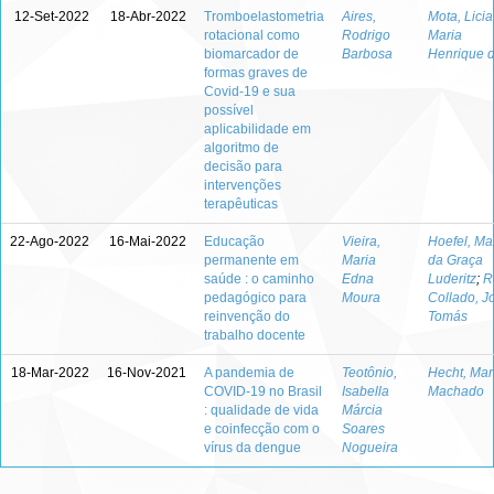
12-Set-2022
18-Abr-2022
Tromboelastometria
Aires,
Mota, Licia
rotacional como
Rodrigo
Maria
biomarcador de
Barbosa
Henrique 
formas graves de
Covid-19 e sua
possível
aplicabilidade em
algoritmo de
decisão para
intervenções
terapêuticas
22-Ago-2022
16-Mai-2022
Educação
Vieira,
Hoefel, Ma
permanente em
Maria
da Graça
saúde : o caminho
Edna
Luderitz
;
R
pedagógico para
Moura
Collado, J
reinvenção do
Tomás
trabalho docente
18-Mar-2022
16-Nov-2021
A pandemia de
Teotônio,
Hecht, Mar
COVID-19 no Brasil
Isabella
Machado
: qualidade de vida
Márcia
e coinfecção com o
Soares
vírus da dengue
Nogueira