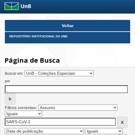
Skip
Voltar
navigation
REPOSITÓRIO INSTITUCIONAL DA UNB
Página de Busca
Buscar em:
por
Filtros correntes: