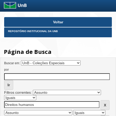
Skip
Voltar
navigation
REPOSITÓRIO INSTITUCIONAL DA UNB
Página de Busca
Buscar em:
por
Filtros correntes: