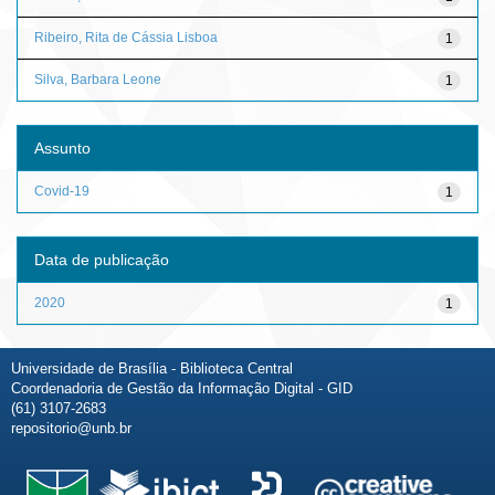
Ribeiro, Rita de Cássia Lisboa
1
Silva, Barbara Leone
1
Assunto
Covid-19
1
Data de publicação
2020
1
Universidade de Brasília - Biblioteca Central
Coordenadoria de Gestão da Informação Digital - GID
(61) 3107-2683
repositorio@unb.br