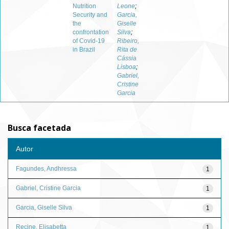
Nutrition
Leone
;
Security and
Garcia,
the
Giselle
confrontation
Silva
;
of Covid-19
Ribeiro,
in Brazil
Rita de
Cássia
Lisboa
;
Gabriel,
Cristine
Garcia
Busca facetada
Autor
Fagundes, Andhressa
1
Gabriel, Cristine Garcia
1
Garcia, Giselle Silva
1
Recine, Elisabetta
1