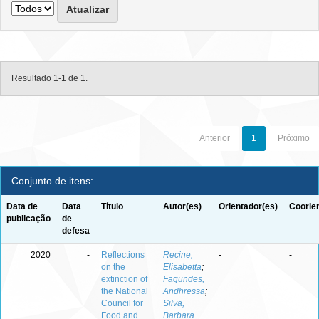
Resultado 1-1 de 1.
Anterior
1
Próximo
Conjunto de itens:
Data de
Data
Título
Autor(es)
Orientador(es)
Coorie
publicação
de
defesa
2020
-
Reflections
Recine,
-
-
on the
Elisabetta
;
extinction of
Fagundes,
the National
Andhressa
;
Council for
Silva,
Food and
Barbara