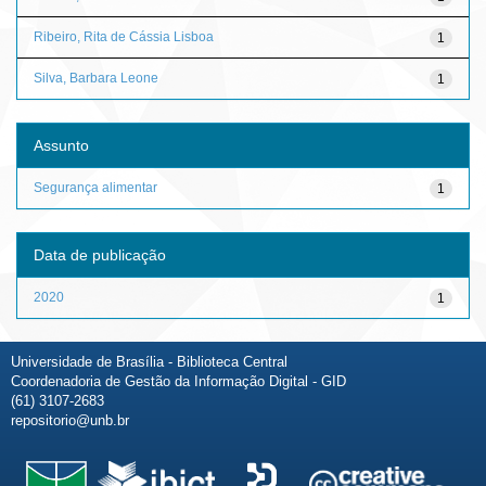
Ribeiro, Rita de Cássia Lisboa
1
Silva, Barbara Leone
1
Assunto
Segurança alimentar
1
Data de publicação
2020
1
Universidade de Brasília - Biblioteca Central
Coordenadoria de Gestão da Informação Digital - GID
(61) 3107-2683
repositorio@unb.br