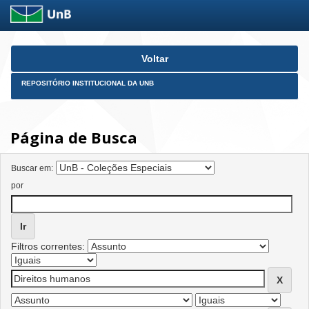
Skip
Voltar
navigation
REPOSITÓRIO INSTITUCIONAL DA UNB
Página de Busca
Buscar em:
por
Filtros correntes: