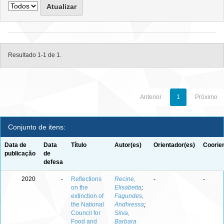
Resultado 1-1 de 1.
Anterior
1
Próximo
Conjunto de itens:
Data de
Data
Título
Autor(es)
Orientador(es)
Coorie
publicação
de
defesa
2020
-
Reflections
Recine,
-
-
on the
Elisabetta
;
extinction of
Fagundes,
the National
Andhressa
;
Council for
Silva,
Food and
Barbara