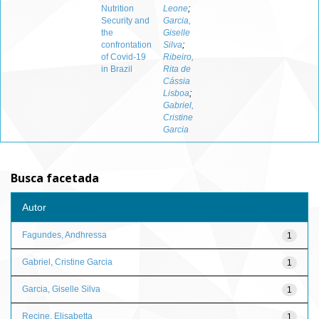
Nutrition
Leone
;
Security and
Garcia,
the
Giselle
confrontation
Silva
;
of Covid-19
Ribeiro,
in Brazil
Rita de
Cássia
Lisboa
;
Gabriel,
Cristine
Garcia
Busca facetada
Autor
Fagundes, Andhressa
1
Gabriel, Cristine Garcia
1
Garcia, Giselle Silva
1
Recine, Elisabetta
1