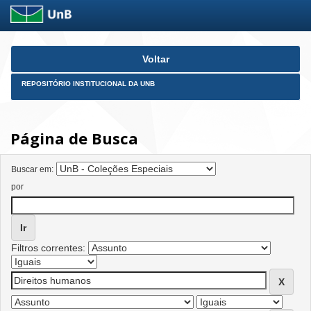
Skip
Voltar
navigation
REPOSITÓRIO INSTITUCIONAL DA UNB
Página de Busca
Buscar em:
por
Filtros correntes: