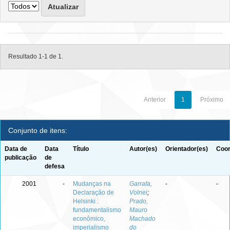
Resultado 1-1 de 1.
Anterior
1
Próximo
Conjunto de itens:
Data de
Data
Título
Autor(es)
Orientador(es)
Coor
publicação
de
defesa
2001
-
Mudanças na
Garrafa,
-
-
Declaração de
Volnei
;
Helsinki :
Prado,
fundamentalismo
Mauro
econômico,
Machado
imperialismo
do