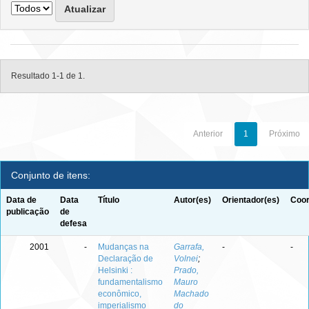
Resultado 1-1 de 1.
Anterior
1
Próximo
Conjunto de itens:
Data de
Data
Título
Autor(es)
Orientador(es)
Coor
publicação
de
defesa
2001
-
Mudanças na
Garrafa,
-
-
Declaração de
Volnei
;
Helsinki :
Prado,
fundamentalismo
Mauro
econômico,
Machado
imperialismo
do