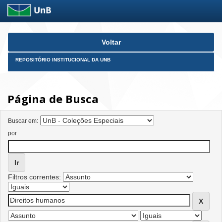
Skip
Voltar
navigation
REPOSITÓRIO INSTITUCIONAL DA UNB
Página de Busca
Buscar em:
por
Filtros correntes: