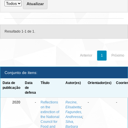
Resultado 1-1 de 1.
Anterior
1
Próximo
Conjunto de itens:
Data de
Data
Título
Autor(es)
Orientador(es)
Coorie
publicação
de
defesa
2020
-
Reflections
Recine,
-
-
on the
Elisabetta
;
extinction of
Fagundes,
the National
Andhressa
;
Council for
Silva,
Food and
Barbara