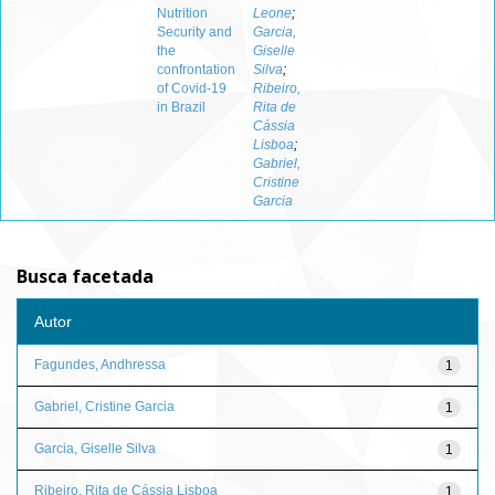
Nutrition
Leone
;
Security and
Garcia,
the
Giselle
confrontation
Silva
;
of Covid-19
Ribeiro,
in Brazil
Rita de
Cássia
Lisboa
;
Gabriel,
Cristine
Garcia
Busca facetada
Autor
Fagundes, Andhressa
1
Gabriel, Cristine Garcia
1
Garcia, Giselle Silva
1
Ribeiro, Rita de Cássia Lisboa
1