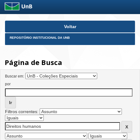
Skip
Voltar
navigation
REPOSITÓRIO INSTITUCIONAL DA UNB
Página de Busca
Buscar em:
por
Filtros correntes: