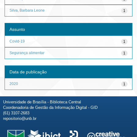
Silva, Barbara Leone
1
Assunto
Covid-19
1
Segurança alimentar
1
Data de publicação
2020
1
Universidade de Brasília - Biblioteca Central
Coordenadoria de Gestão da Informação Digital - GID
(61) 3107-2683
repositorio@unb.br