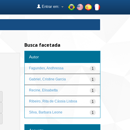
Entrar em:
Busca facetada
Autor
Fagundes, Andhressa
1
Gabriel, Cristine Garcia
1
Recine, Elisabetta
1
Ribeiro, Rita de Cássia Lisboa
1
Silva, Barbara Leone
1