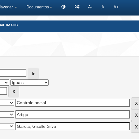
Navegar
Documentos
A-
A
A+
NAL DA UNB