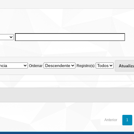
Ordenar
Registro(s)
Anterior
1