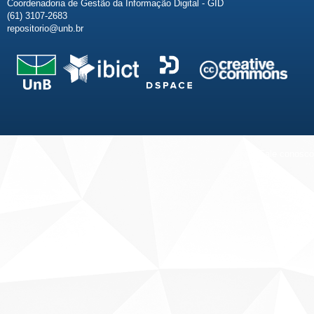
Coordenadoria de Gestão da Informação Digital - GID
(61) 3107-2683
repositorio@unb.br
Fale conosco
Sobre