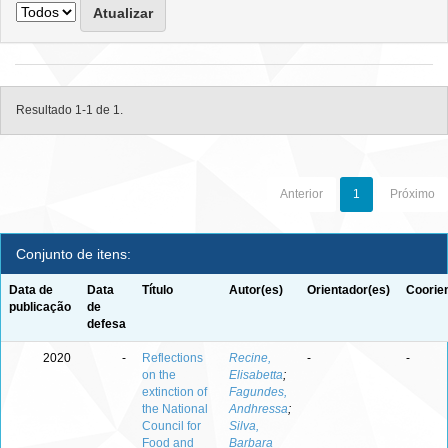
Resultado 1-1 de 1.
Anterior
1
Próximo
Conjunto de itens:
Data de
Data
Título
Autor(es)
Orientador(es)
Coorie
publicação
de
defesa
2020
-
Reflections
Recine,
-
-
on the
Elisabetta
;
extinction of
Fagundes,
the National
Andhressa
;
Council for
Silva,
Food and
Barbara