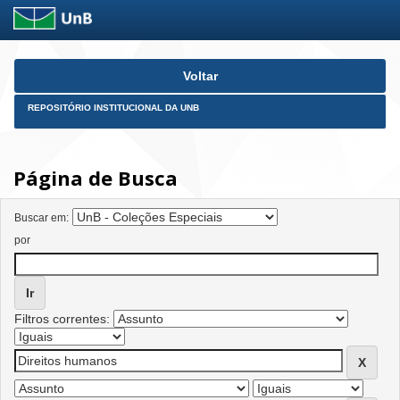
Skip
Voltar
navigation
REPOSITÓRIO INSTITUCIONAL DA UNB
Página de Busca
Buscar em:
por
Filtros correntes: