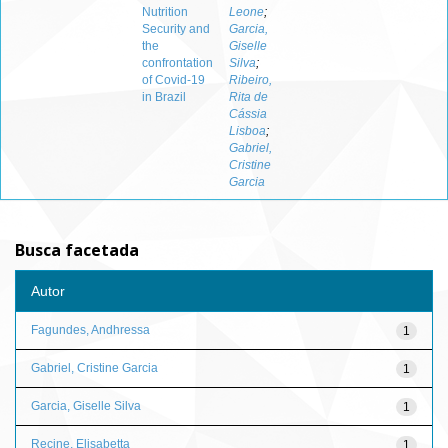
Nutrition
Leone
;
Security and
Garcia,
the
Giselle
confrontation
Silva
;
of Covid-19
Ribeiro,
in Brazil
Rita de
Cássia
Lisboa
;
Gabriel,
Cristine
Garcia
Busca facetada
Autor
Fagundes, Andhressa
1
Gabriel, Cristine Garcia
1
Garcia, Giselle Silva
1
Recine, Elisabetta
1