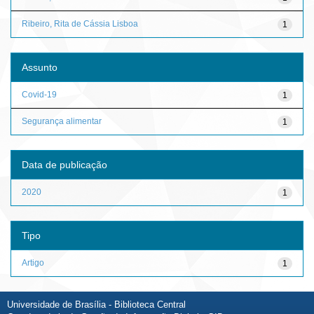
Ribeiro, Rita de Cássia Lisboa
1
Assunto
Covid-19
1
Segurança alimentar
1
Data de publicação
2020
1
Tipo
Artigo
1
Universidade de Brasília - Biblioteca Central