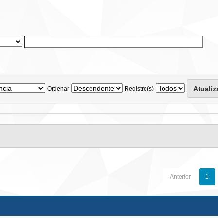
Ordenar
Registro(s)
Anterior
1