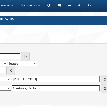
Navegar
Documentos
A-
A
A+
NAL DA UNB