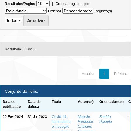
|
Resultados/Página
Ordenar registros por
Ordenar
Registro(s)
Resultado 1-1 de 1.
Anterior
1
Próximo
Conjunto de itens:
Data de
Data de
Título
Autor(es)
Orientador(es)
C
publicação
defesa
20-Fev-2024
31-Jul-2023
Covid-19,
Mourão,
Freddo,
-
teletrabalho
Frederico
Daniela
e inovação
Cristiano