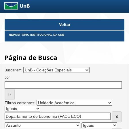
Skip
Voltar
navigation
REPOSITÓRIO INSTITUCIONAL DA UNB
Página de Busca
Buscar em:
por
Filtros correntes: