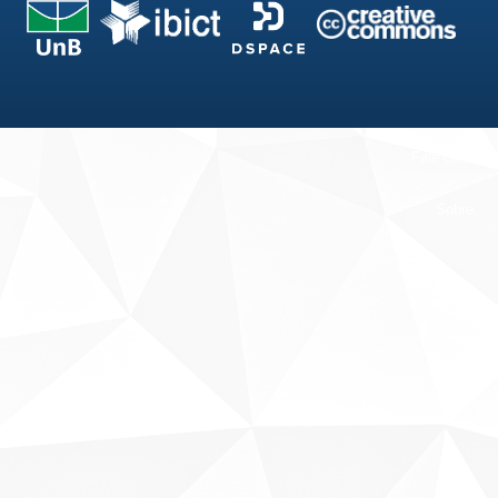
Fale conosco
Sobre