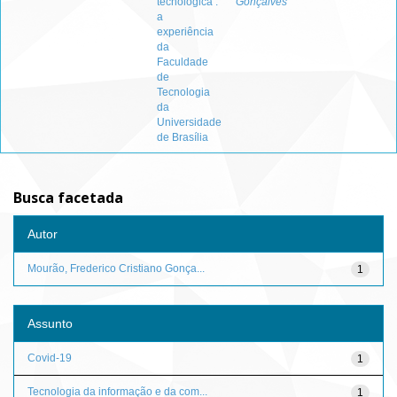
tecnológica :
Gonçalves
a
experiência
da
Faculdade
de
Tecnologia
da
Universidade
de Brasília
Busca facetada
Autor
Mourão, Frederico Cristiano Gonça...
1
Assunto
Covid-19
1
Tecnologia da informação e da com...
1