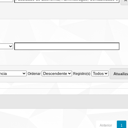
Ordenar
Registro(s)
Anterior
1