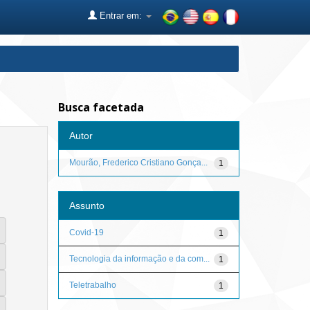
Entrar em:
Busca facetada
Autor
Mourão, Frederico Cristiano Gonça...
1
Assunto
Covid-19
1
Tecnologia da informação e da com...
1
Teletrabalho
1