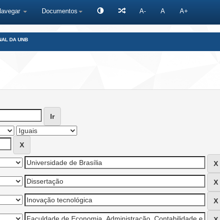
Navegar
Documentos
A-
A
A+
NAL DA UNB