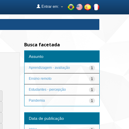
Entrar em:
Busca facetada
Assunto
Aprendizagem - avaliação
1
Ensino remoto
1
Estudantes - percepção
1
Pandemia
1
Data de publicação