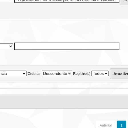
Ordenar
Registro(s)
Anterior
1