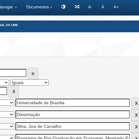
Navegar
Documentos
A-
A
A+
NAL DA UNB