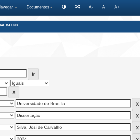
Navegar
Documentos
A-
A
A+
NAL DA UNB