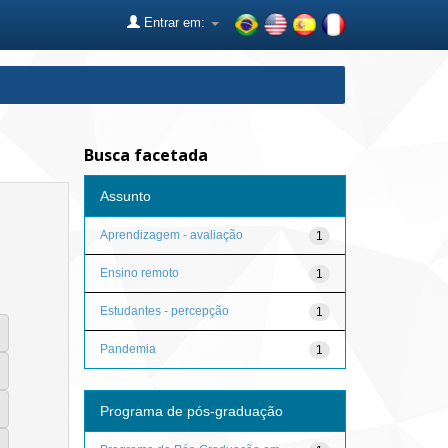
Entrar em:
Busca facetada
Assunto
Aprendizagem - avaliação
1
Ensino remoto
1
Estudantes - percepção
1
Pandemia
1
Programa de pós-graduação