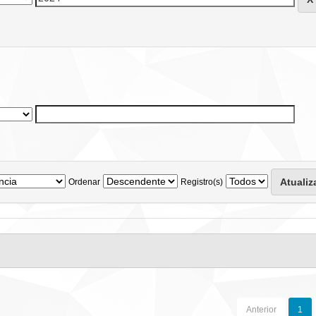
Ordenar
Registro(s)
Anterior
1