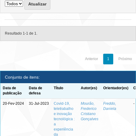
Resultado 1-1 de 1.
Anterior
1
Próximo
Conjunto de itens:
Data de
Data de
Título
Autor(es)
Orientador(es)
C
publicação
defesa
20-Fev-2024
31-Jul-2023
Covid-19,
Mourão,
Freddo,
-
teletrabalho
Frederico
Daniela
e inovação
Cristiano
tecnológica :
Gonçalves
a
experiência
da