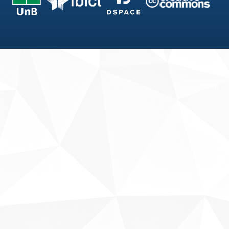
Fale conosco
Sobre