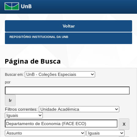
Skip
Voltar
navigation
REPOSITÓRIO INSTITUCIONAL DA UNB
Página de Busca
Buscar em:
por
Filtros correntes: