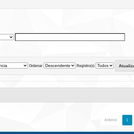
Ordenar
Registro(s)
Anterior
1