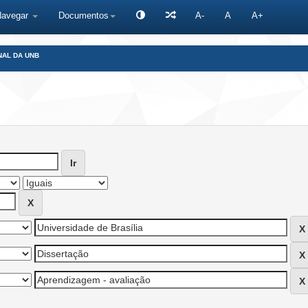
Navegar
Documentos
A-
A
A+
NAL DA UNB