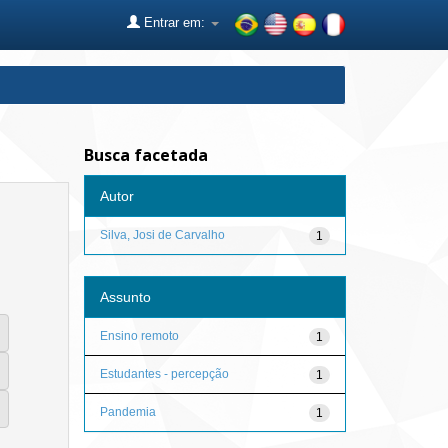
Entrar em:
Busca facetada
Autor
Silva, Josi de Carvalho
1
Assunto
Ensino remoto
1
Estudantes - percepção
1
Pandemia
1