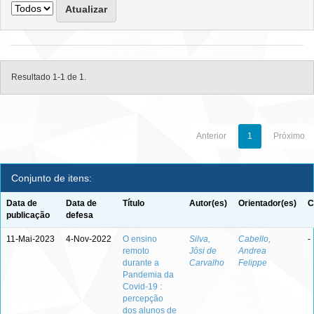
Resultado 1-1 de 1.
Anterior
1
Próximo
Conjunto de itens:
Data de
Data de
Título
Autor(es)
Orientador(es)
C
publicação
defesa
11-Mai-2023
4-Nov-2022
O ensino
Silva,
Cabello,
-
remoto
Jôsi de
Andrea
durante a
Carvalho
Felippe
Pandemia da
Covid-19 :
percepção
dos alunos de