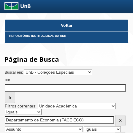
Skip
Voltar
navigation
REPOSITÓRIO INSTITUCIONAL DA UNB
Página de Busca
Buscar em:
por
Filtros correntes: