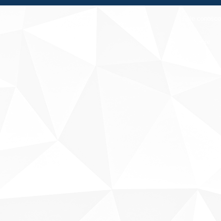
Fale conosco
Sobre