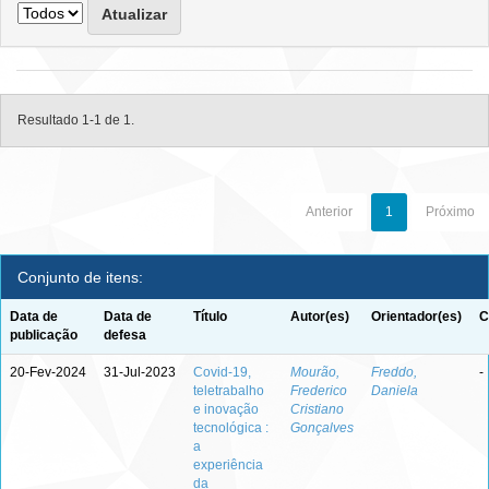
Resultado 1-1 de 1.
Anterior
1
Próximo
Conjunto de itens:
Data de
Data de
Título
Autor(es)
Orientador(es)
C
publicação
defesa
20-Fev-2024
31-Jul-2023
Covid-19,
Mourão,
Freddo,
-
teletrabalho
Frederico
Daniela
e inovação
Cristiano
tecnológica :
Gonçalves
a
experiência
da