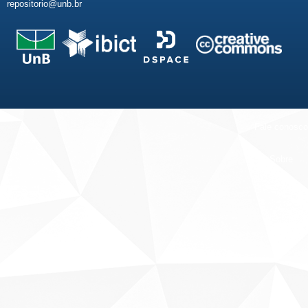
repositorio@unb.br
Fale conosco
Sobre