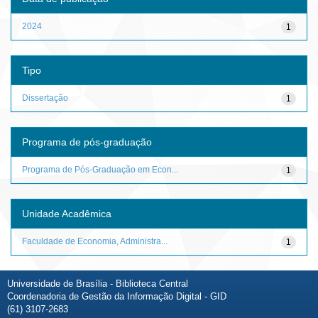
2024
1
Tipo
Dissertação
1
Programa de pós-graduação
Programa de Pós-Graduação em Econ...
1
Unidade Acadêmica
Faculdade de Economia, Administra...
1
Universidade de Brasília - Biblioteca Central
Coordenadoria de Gestão da Informação Digital - GID
(61) 3107-2683