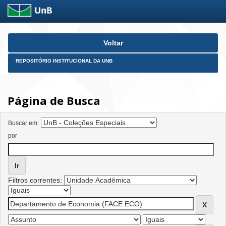
Skip
Voltar
navigation
REPOSITÓRIO INSTITUCIONAL DA UNB
Página de Busca
Buscar em:
por
Filtros correntes: