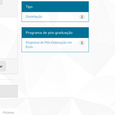
Tipo
Dissertação
1
Programa de pós-graduação
Programa de Pós-Graduação em
1
Econ...
Próximo