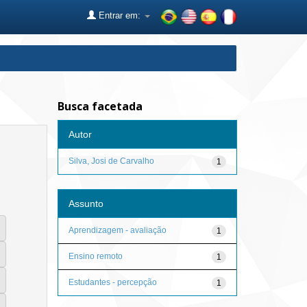
Entrar em:
Busca facetada
Autor
Silva, Josi de Carvalho
1
Assunto
Aprendizagem - avaliação
1
Ensino remoto
1
Estudantes - percepção
1