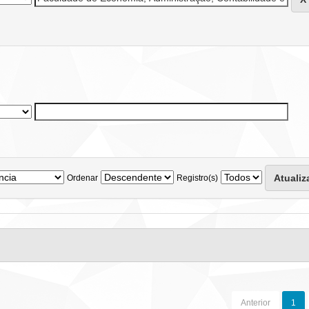
Ordenar
Registro(s)
Anterior
1