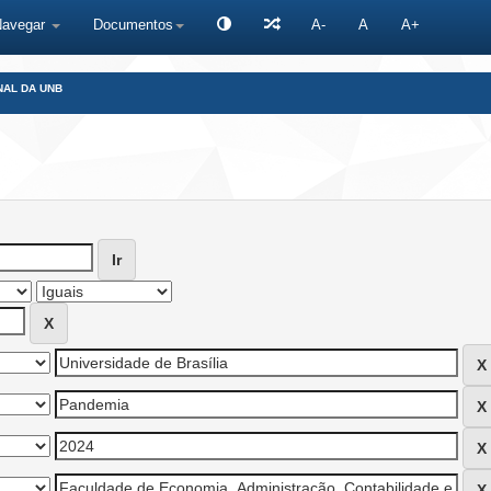
Navegar
Documentos
A-
A
A+
NAL DA UNB