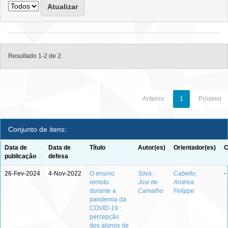
Resultado 1-2 de 2.
Anterior
1
Próximo
Conjunto de itens:
Data de
Data de
Título
Autor(es)
Orientador(es)
C
publicação
defesa
26-Fev-2024
4-Nov-2022
O ensino
Silva,
Cabello,
-
remoto
Josi de
Andrea
durante a
Carvalho
Felippe
pandemia da
COVID-19 :
percepção
dos alunos de