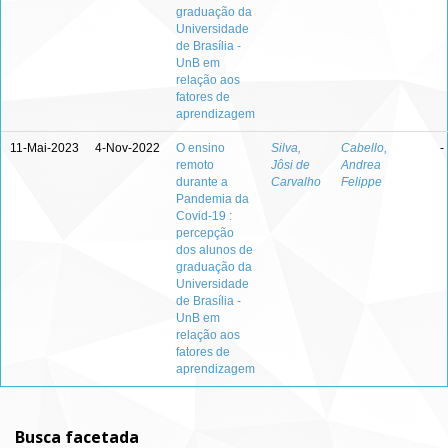
graduação da
Universidade
de Brasília -
UnB em
relação aos
fatores de
aprendizagem
11-Mai-2023
4-Nov-2022
O ensino
Silva,
Cabello,
-
remoto
Jôsi de
Andrea
durante a
Carvalho
Felippe
Pandemia da
Covid-19 :
percepção
dos alunos de
graduação da
Universidade
de Brasília -
UnB em
relação aos
fatores de
aprendizagem
Busca facetada