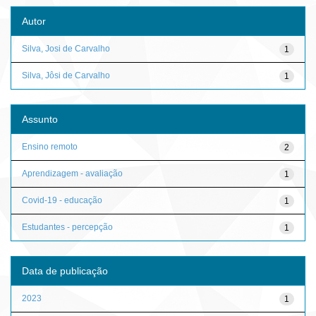
Autor
Silva, Josi de Carvalho
1
Silva, Jôsi de Carvalho
1
Assunto
Ensino remoto
2
Aprendizagem - avaliação
1
Covid-19 - educação
1
Estudantes - percepção
1
Data de publicação
2023
1