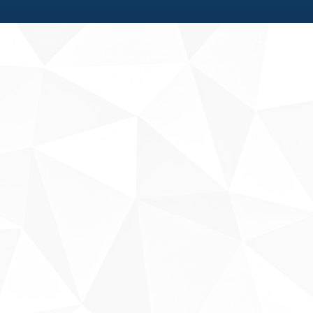
Fale conosco
Sobre