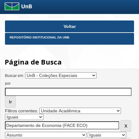
Skip
Voltar
navigation
REPOSITÓRIO INSTITUCIONAL DA UNB
Página de Busca
Buscar em:
por
Filtros correntes: