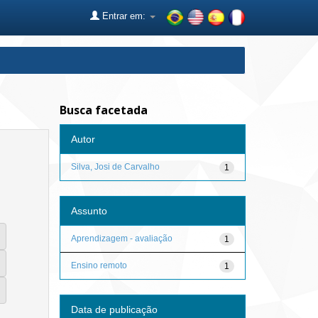
Entrar em:
Busca facetada
Autor
Silva, Josi de Carvalho
1
Assunto
Aprendizagem - avaliação
1
Ensino remoto
1
Data de publicação