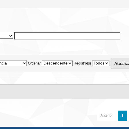
Ordenar
Registro(s)
Anterior
1