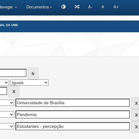
Navegar
Documentos
A-
A
A+
NAL DA UNB