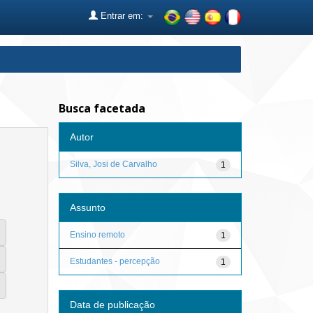
Entrar em:
Busca facetada
Autor
Silva, Josi de Carvalho
1
Assunto
Ensino remoto
1
Estudantes - percepção
1
Data de publicação