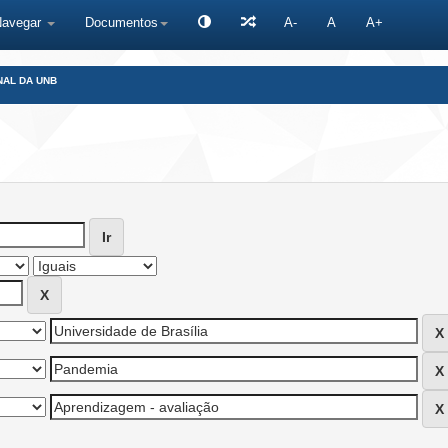
Navegar
Documentos
A-
A
A+
NAL DA UNB