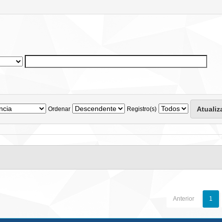
Ordenar
Registro(s)
Anterior
1