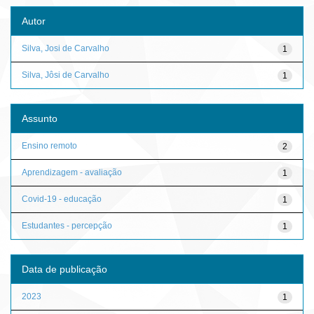
Autor
Silva, Josi de Carvalho
1
Silva, Jôsi de Carvalho
1
Assunto
Ensino remoto
2
Aprendizagem - avaliação
1
Covid-19 - educação
1
Estudantes - percepção
1
Data de publicação
2023
1