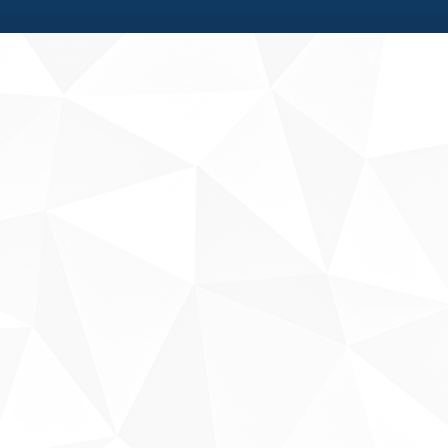
Fale conosco
Sobre