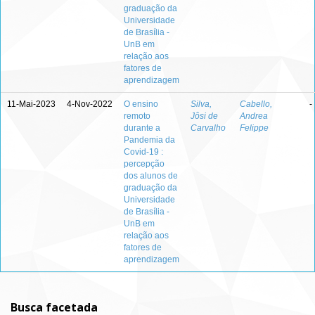
graduação da
Universidade
de Brasília -
UnB em
relação aos
fatores de
aprendizagem
11-Mai-2023
4-Nov-2022
O ensino
Silva,
Cabello,
-
remoto
Jôsi de
Andrea
durante a
Carvalho
Felippe
Pandemia da
Covid-19 :
percepção
dos alunos de
graduação da
Universidade
de Brasília -
UnB em
relação aos
fatores de
aprendizagem
Busca facetada