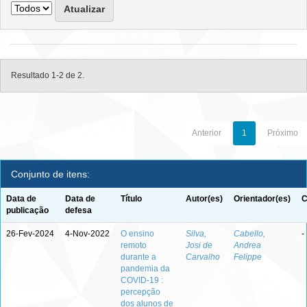
Resultado 1-2 de 2.
Anterior
1
Próximo
Conjunto de itens:
Data de
Data de
Título
Autor(es)
Orientador(es)
C
publicação
defesa
26-Fev-2024
4-Nov-2022
O ensino
Silva,
Cabello,
-
remoto
Josi de
Andrea
durante a
Carvalho
Felippe
pandemia da
COVID-19 :
percepção
dos alunos de