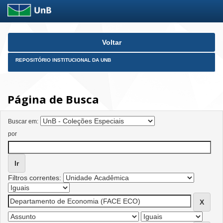
Skip
Voltar
navigation
REPOSITÓRIO INSTITUCIONAL DA UNB
Página de Busca
Buscar em:
por
Filtros correntes: