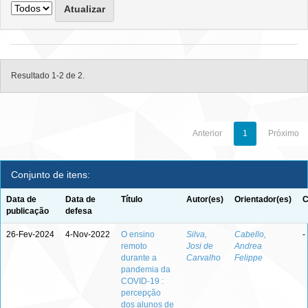
Resultado 1-2 de 2.
Anterior
1
Próximo
Conjunto de itens:
Data de
Data de
Título
Autor(es)
Orientador(es)
C
publicação
defesa
26-Fev-2024
4-Nov-2022
O ensino
Silva,
Cabello,
-
remoto
Josi de
Andrea
durante a
Carvalho
Felippe
pandemia da
COVID-19 :
percepção
dos alunos de