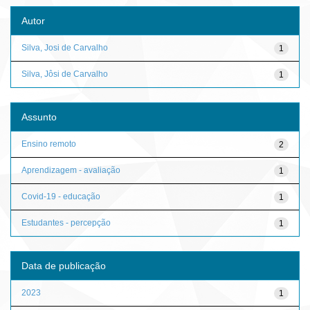
Autor
Silva, Josi de Carvalho
1
Silva, Jôsi de Carvalho
1
Assunto
Ensino remoto
2
Aprendizagem - avaliação
1
Covid-19 - educação
1
Estudantes - percepção
1
Data de publicação
2023
1