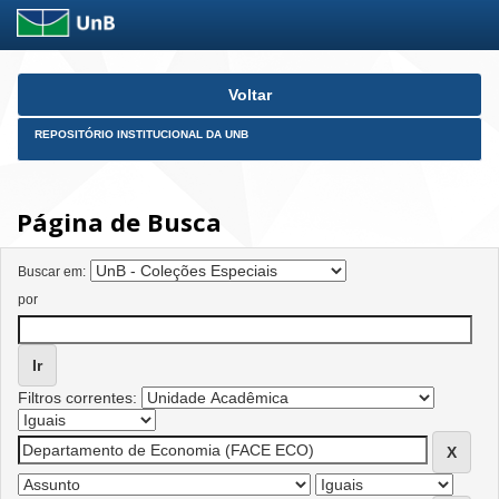
Skip
Voltar
navigation
REPOSITÓRIO INSTITUCIONAL DA UNB
Página de Busca
Buscar em:
por
Filtros correntes: