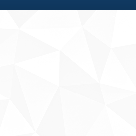
Fale conosco
Sobre