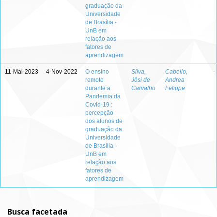
graduação da
Universidade
de Brasília -
UnB em
relação aos
fatores de
aprendizagem
11-Mai-2023
4-Nov-2022
O ensino
Silva,
Cabello,
-
remoto
Jôsi de
Andrea
durante a
Carvalho
Felippe
Pandemia da
Covid-19 :
percepção
dos alunos de
graduação da
Universidade
de Brasília -
UnB em
relação aos
fatores de
aprendizagem
Busca facetada