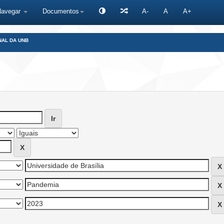
Navegar
Documentos
A-
A
A+
NAL DA UNB