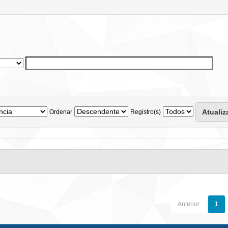
Ordenar
Registro(s)
Anterior
1