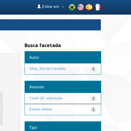
Entrar em:
Busca facetada
Autor
Silva, Jôsi de Carvalho
1
Assunto
Covid-19 - educação
1
Ensino remoto
1
Tipo