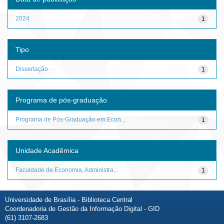
2024
1
Tipo
Dissertação
1
Programa de pós-graduação
Programa de Pós-Graduação em Econ...
1
Unidade Acadêmica
Faculdade de Economia, Administra...
1
Universidade de Brasília - Biblioteca Central
Coordenadoria de Gestão da Informação Digital - GID
(61) 3107-2683