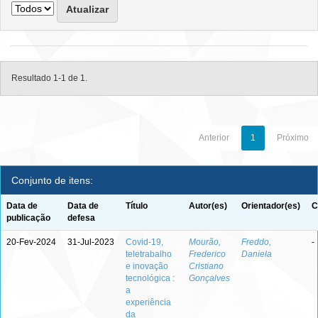
Resultado 1-1 de 1.
Anterior
1
Próximo
Conjunto de itens:
Data de
Data de
Título
Autor(es)
Orientador(es)
C
publicação
defesa
20-Fev-2024
31-Jul-2023
Covid-19,
Mourão,
Freddo,
-
teletrabalho
Frederico
Daniela
e inovação
Cristiano
tecnológica :
Gonçalves
a
experiência
da