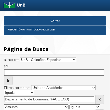
Skip
Voltar
navigation
REPOSITÓRIO INSTITUCIONAL DA UNB
Página de Busca
Buscar em:
por
Filtros correntes: