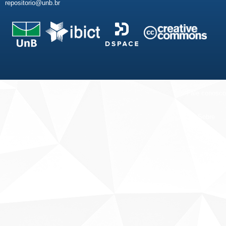
repositorio@unb.br
Fale conosco
Sobre