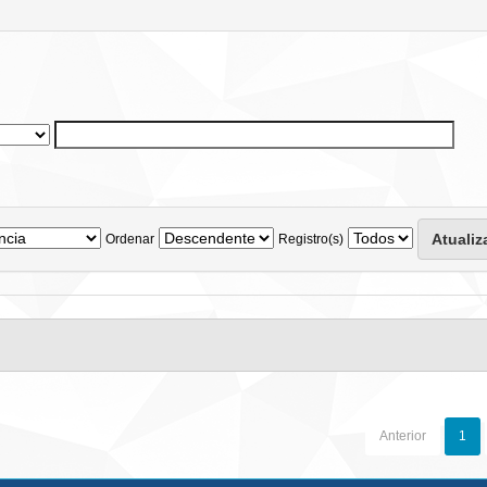
Ordenar
Registro(s)
Anterior
1