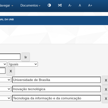
Navegar
Documentos
A-
A
A+
NAL DA UNB