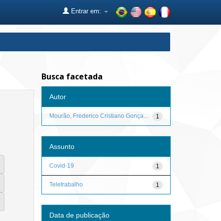
Entrar em:
Busca facetada
Autor
Mourão, Frederico Cristiano Gonça...
1
Assunto
Covid-19
1
Teletrabalho
1
Data de publicação