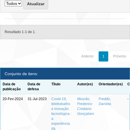
Resultado 1-1 de 1.
Anterior
1
Próximo
Conjunto de itens:
Data de
Data de
Título
Autor(es)
Orientador(es)
C
publicação
defesa
20-Fev-2024
31-Jul-2023
Covid-19,
Mourão,
Freddo,
-
teletrabalho
Frederico
Daniela
e inovação
Cristiano
tecnológica :
Gonçalves
a
experiência
da