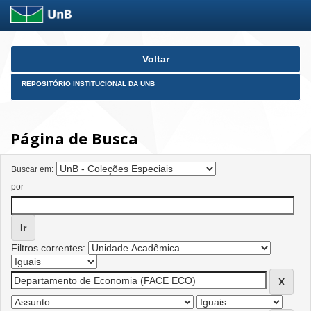
Skip
Voltar
navigation
REPOSITÓRIO INSTITUCIONAL DA UNB
Página de Busca
Buscar em:
por
Filtros correntes: