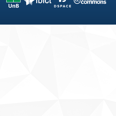
Fale conosco
Sobre