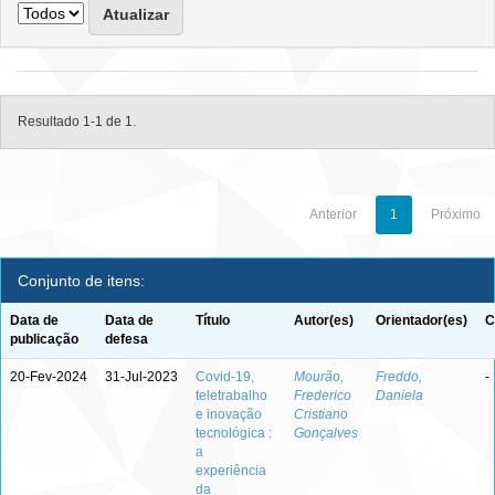
Resultado 1-1 de 1.
Anterior
1
Próximo
Conjunto de itens:
Data de
Data de
Título
Autor(es)
Orientador(es)
C
publicação
defesa
20-Fev-2024
31-Jul-2023
Covid-19,
Mourão,
Freddo,
-
teletrabalho
Frederico
Daniela
e inovação
Cristiano
tecnológica :
Gonçalves
a
experiência
da