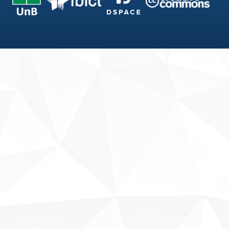
Fale conosco
Sobre