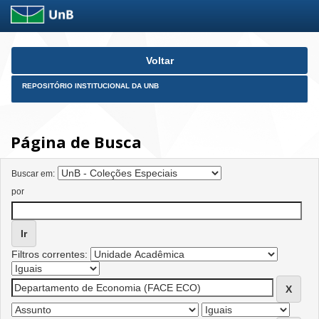
Skip
Voltar
navigation
REPOSITÓRIO INSTITUCIONAL DA UNB
Página de Busca
Buscar em:
por
Filtros correntes: