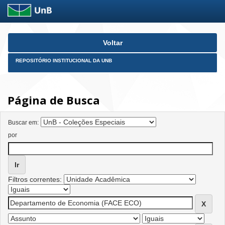
Skip
Voltar
navigation
REPOSITÓRIO INSTITUCIONAL DA UNB
Página de Busca
Buscar em:
por
Filtros correntes: