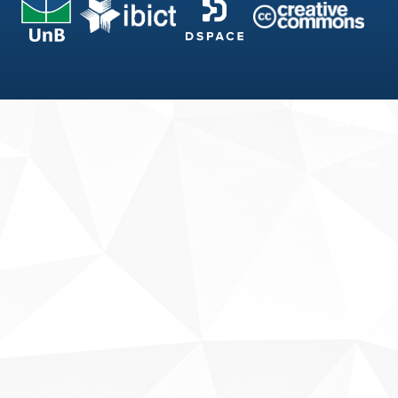
Fale conosco
Sobre