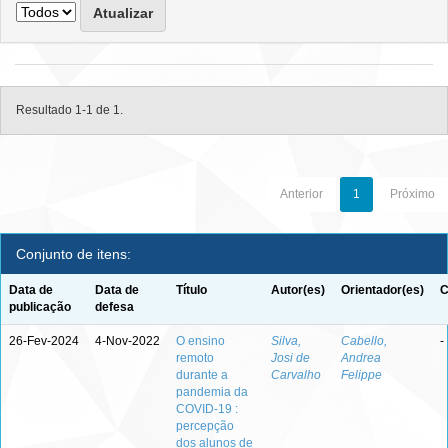
Resultado 1-1 de 1.
Anterior
1
Próximo
Conjunto de itens:
Data de
Data de
Título
Autor(es)
Orientador(es)
C
publicação
defesa
26-Fev-2024
4-Nov-2022
O ensino
Silva,
Cabello,
-
remoto
Josi de
Andrea
durante a
Carvalho
Felippe
pandemia da
COVID-19 :
percepção
dos alunos de