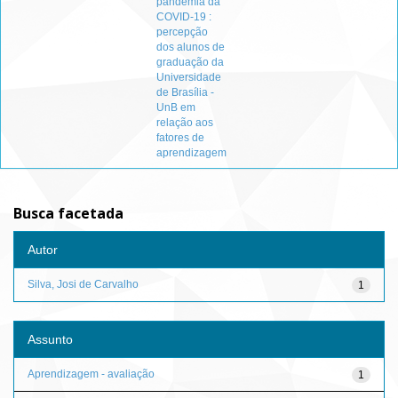
pandemia da
COVID-19 :
percepção
dos alunos de
graduação da
Universidade
de Brasília -
UnB em
relação aos
fatores de
aprendizagem
Busca facetada
Autor
Silva, Josi de Carvalho
1
Assunto
Aprendizagem - avaliação
1