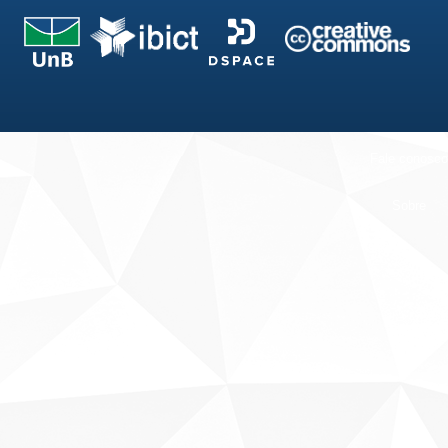
Fale conosco
Sobre