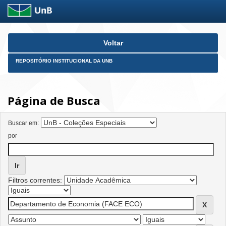
Skip
Voltar
navigation
REPOSITÓRIO INSTITUCIONAL DA UNB
Página de Busca
Buscar em:
por
Filtros correntes: