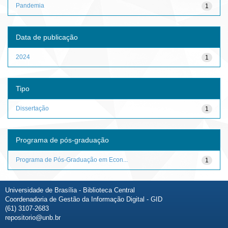
Pandemia
1
Data de publicação
2024
1
Tipo
Dissertação
1
Programa de pós-graduação
Programa de Pós-Graduação em Econ...
1
Universidade de Brasília - Biblioteca Central
Coordenadoria de Gestão da Informação Digital - GID
(61) 3107-2683
repositorio@unb.br