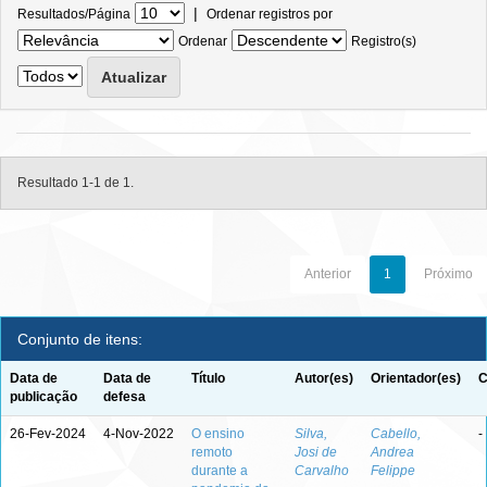
|
Resultados/Página
Ordenar registros por
Ordenar
Registro(s)
Resultado 1-1 de 1.
Anterior
1
Próximo
Conjunto de itens:
Data de
Data de
Título
Autor(es)
Orientador(es)
C
publicação
defesa
26-Fev-2024
4-Nov-2022
O ensino
Silva,
Cabello,
-
remoto
Josi de
Andrea
durante a
Carvalho
Felippe