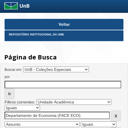
Skip
Voltar
navigation
REPOSITÓRIO INSTITUCIONAL DA UNB
Página de Busca
Buscar em:
por
Filtros correntes: