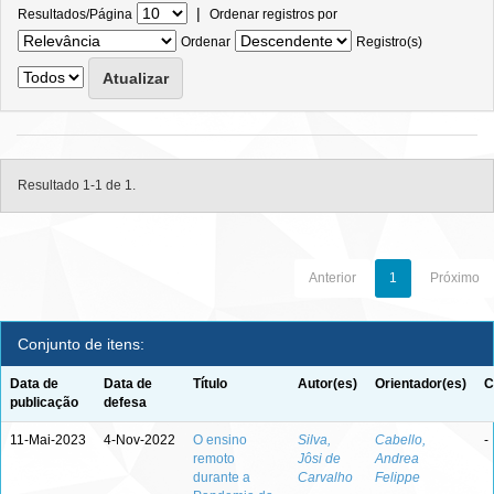
|
Resultados/Página
Ordenar registros por
Ordenar
Registro(s)
Resultado 1-1 de 1.
Anterior
1
Próximo
Conjunto de itens:
Data de
Data de
Título
Autor(es)
Orientador(es)
C
publicação
defesa
11-Mai-2023
4-Nov-2022
O ensino
Silva,
Cabello,
-
remoto
Jôsi de
Andrea
durante a
Carvalho
Felippe