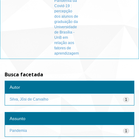
Pandemia da
Covid-19 :
percepção
dos alunos de
graduação da
Universidade
de Brasília -
UnB em
relação aos
fatores de
aprendizagem
Busca facetada
Autor
Silva, Jôsi de Carvalho
1
Assunto
Pandemia
1