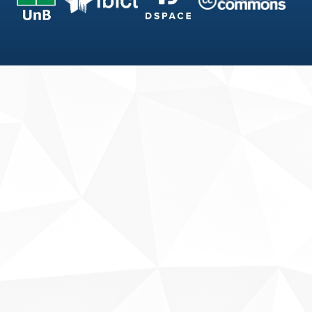
Fale conosco
Sobre