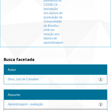
pandemia da
COVID-19 :
percepção
dos alunos de
graduação da
Universidade
de Brasília -
UnB em
relação aos
fatores de
aprendizagem
Busca facetada
Autor
Silva, Josi de Carvalho
1
Assunto
Aprendizagem - avaliação
1