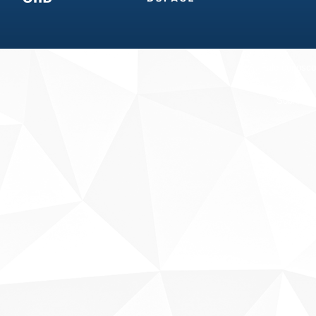
Fale conosco
Sobre