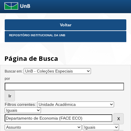
Skip
Voltar
navigation
REPOSITÓRIO INSTITUCIONAL DA UNB
Página de Busca
Buscar em:
por
Filtros correntes: