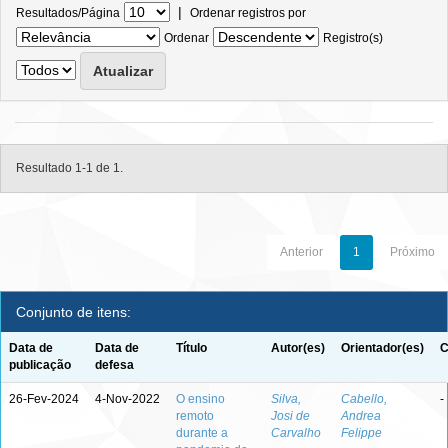
|
Resultados/Página
Ordenar registros por
Ordenar
Registro(s)
Resultado 1-1 de 1.
Anterior
1
Próximo
Conjunto de itens:
Data de
Data de
Título
Autor(es)
Orientador(es)
C
publicação
defesa
26-Fev-2024
4-Nov-2022
O ensino
Silva,
Cabello,
-
remoto
Josi de
Andrea
durante a
Carvalho
Felippe