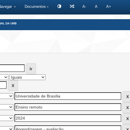
Navegar
Documentos
A-
A
A+
NAL DA UNB