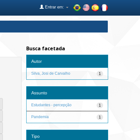
Entrar em:
Busca facetada
Autor
Silva, Josi de Carvalho
1
Assunto
Estudantes - percepção
1
Pandemia
1
Tipo