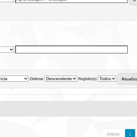
Ordenar
Registro(s)
Anterior
1