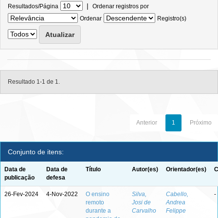
|
Resultados/Página
Ordenar registros por
Ordenar
Registro(s)
Resultado 1-1 de 1.
Anterior
1
Próximo
Conjunto de itens:
Data de
Data de
Título
Autor(es)
Orientador(es)
C
publicação
defesa
26-Fev-2024
4-Nov-2022
O ensino
Silva,
Cabello,
-
remoto
Josi de
Andrea
durante a
Carvalho
Felippe