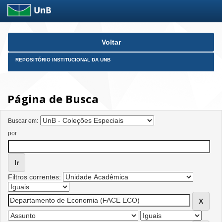
Skip
Voltar
navigation
REPOSITÓRIO INSTITUCIONAL DA UNB
Página de Busca
Buscar em:
por
Filtros correntes: