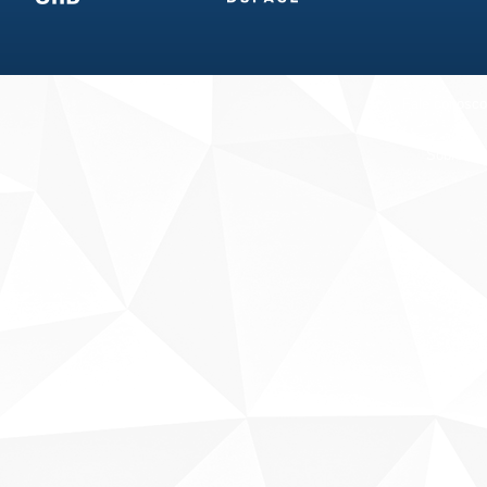
Fale conosco
Sobre