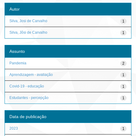
Autor
Silva, Josi de Carvalho
1
Silva, Jôsi de Carvalho
1
Assunto
Pandemia
2
Aprendizagem - avaliação
1
Covid-19 - educação
1
Estudantes - percepção
1
Data de publicação
2023
1