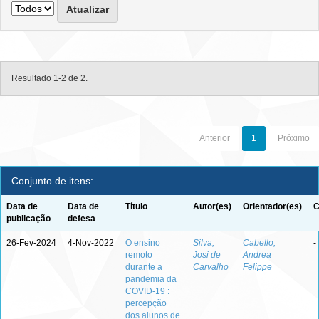
Resultado 1-2 de 2.
Anterior
1
Próximo
Conjunto de itens:
Data de
Data de
Título
Autor(es)
Orientador(es)
C
publicação
defesa
26-Fev-2024
4-Nov-2022
O ensino
Silva,
Cabello,
-
remoto
Josi de
Andrea
durante a
Carvalho
Felippe
pandemia da
COVID-19 :
percepção
dos alunos de