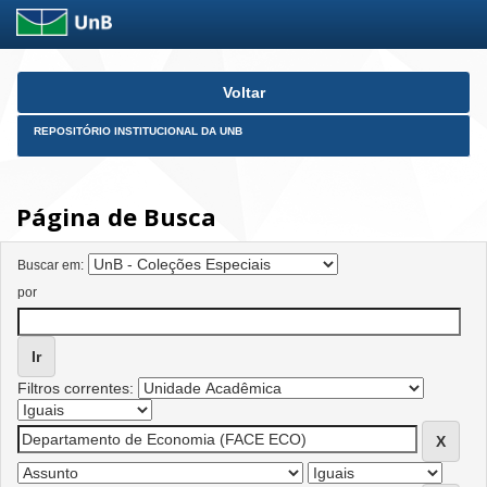
Skip
Voltar
navigation
REPOSITÓRIO INSTITUCIONAL DA UNB
Página de Busca
Buscar em:
por
Filtros correntes: