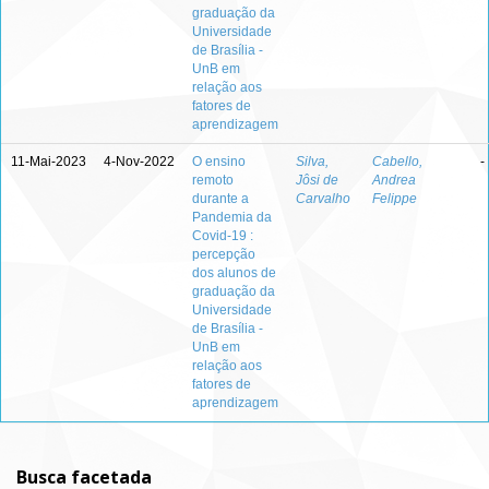
graduação da
Universidade
de Brasília -
UnB em
relação aos
fatores de
aprendizagem
11-Mai-2023
4-Nov-2022
O ensino
Silva,
Cabello,
-
remoto
Jôsi de
Andrea
durante a
Carvalho
Felippe
Pandemia da
Covid-19 :
percepção
dos alunos de
graduação da
Universidade
de Brasília -
UnB em
relação aos
fatores de
aprendizagem
Busca facetada