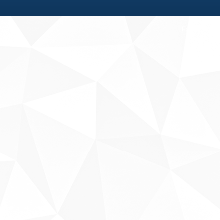
Fale conosco
Sobre